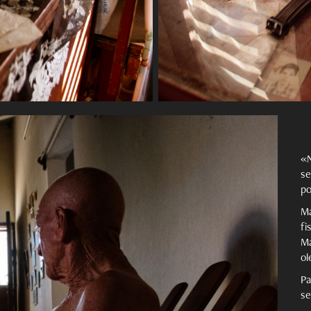
«N
se
po
M
fi
Ma
ol
Pa
se