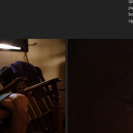
qu
pu
bo
si