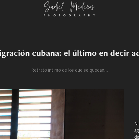
gración cubana: el último en decir a
Retrato íntimo de los que se quedan...
Ni
ag
de