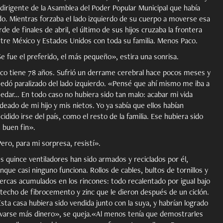
 dirigente de la Asamblea del Poder Popular Municipal que había
do. Mientras forzaba el lado izquierdo de su cuerpo a moverse esa
rde de finales de abril, el último de sus hijos cruzaba la frontera
tre México y Estados Unidos con toda su familia. Menos Paco.
e fue el preferido, el más pequeño», estira una sonrisa.
co tiene 78 años. Sufrió un derrame cerebral hace pocos meses y
edó paralizado del lado izquierdo. «Pensé que ahí mismo me iba a
edar… En todo caso no hubiera sido tan malo: acabar mi vida
deado de mi hijo y mis nietos. Yo ya sabía que ellos habían
cidido irse del país, como el resto de la familia. Ese hubiera sido
 buen fin».
ero, para mi sorpresa, resistí».
s quince ventiladores han sido armados y reciclados por él,
nque casi ninguno funciona. Rollos de cables, bultos de tornillos y
ercas acumulados en los rincones: todo recalentado por igual bajo
 techo de fibrocemento y zinc que le dieron después de un ciclón.
sta casa hubiera sido vendida junto con la suya, y habrían logrado
evarse más dinero», se queja.«Al menos tenía que demostrarles