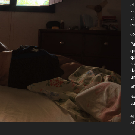
el
si
ta
en
«S
Pa
qu
qu
ro
de
un
«P
Su
au
tu
el
«E
ll